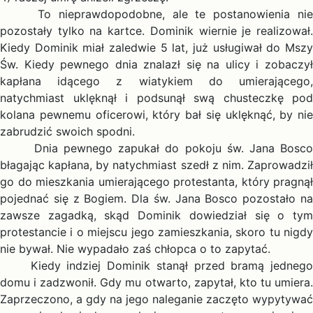
To nieprawdopodobne, ale te postanowienia nie
pozostały tylko na kartce. Dominik wiernie je realizował.
Kiedy Dominik miał zaledwie 5 lat, już usługiwał do Mszy
Św. Kiedy pewnego dnia znalazł się na ulicy i zobaczył
kapłana idącego z wiatykiem do umierającego,
natychmiast uklęknął i podsunął swą chusteczkę pod
kolana pewnemu oficerowi, który bał się uklęknąć, by nie
zabrudzić swoich spodni.
Dnia pewnego zapukał do pokoju św. Jana Bosco
błagając kapłana, by natychmiast szedł z nim. Zaprowadził
go do mieszkania umierającego protestanta, który pragnął
pojednać się z Bogiem. Dla św. Jana Bosco pozostało na
zawsze zagadką, skąd Dominik dowiedział się o tym
protestancie i o miejscu jego zamieszkania, skoro tu nigdy
nie bywał. Nie wypadało zaś chłopca o to zapytać.
Kiedy indziej Dominik stanął przed bramą jednego
domu i zadzwonił. Gdy mu otwarto, zapytał, kto tu umiera.
Zaprzeczono, a gdy na jego naleganie zaczęto wypytywać