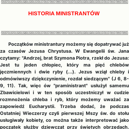
HISTORIA MINISTRANTÓW
Początków ministrantury możemy się dopatrywać już
za czasów Jezusa Chrystusa. W Ewangelii św. Jana
czytamy: "Andrzej, brat Szymona Piotra, rzekł do Jezusa:
Jest tu jeden chłopiec, który ma pięć chlebów
jęczmiennych i dwie ryby (...). Jezus wziął chleby i
odmówiwszy dziękczynienie, rozdał siedzącym" (J 6, 8-
9, 11). Tak, więc ów "praministrant" usłużył samemu
Zbawicielowi i w ten sposób uczestniczył w cudzie
rozmnożenia chleba i ryb, który możemy uważać za
zapowiedź Eucharystii. Trzeba dodać, że podczas
Ostatniej Wieczerzy czyli pierwszej Mszy św. do stołu
usługiwały kobiety, co można także interpretować jako
początek służby dziewcząt przy świętych obrzędach.