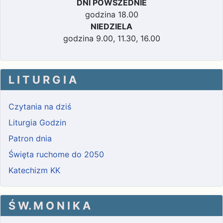
DNI POWSZEDNIE
godzina 18.00
NIEDZIELA
godzina 9.00, 11.30, 16.00
L I T U R G I A
Czytania na dziś
Liturgia Godzin
Patron dnia
Święta ruchome do 2050
Katechizm KK
Ś W. M O N I K A