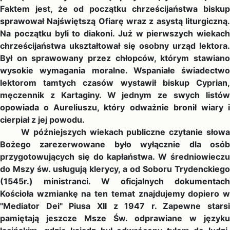
Faktem jest, że od początku chrześcijaństwa biskup
sprawował Najświętszą Ofiarę wraz z asystą liturgiczną.
Na początku byli to diakoni. Już w pierwszych wiekach
chrześcijaństwa ukształtował się osobny urząd lektora.
Był on sprawowany przez chłopców, którym stawiano
wysokie wymagania moralne. Wspaniałe świadectwo
lektorom tamtych czasów wystawił biskup Cyprian,
męczennik z Kartaginy. W jednym ze swych listów
opowiada o Aureliuszu, który odważnie bronił wiary i
cierpiał z jej powodu.
W późniejszych wiekach publiczne czytanie słowa
Bożego zarezerwowane było wyłącznie dla osób
przygotowujących się do kapłaństwa. W średniowieczu
do Mszy św. usługują klerycy, a od Soboru Trydenckiego
(1545r.) ministranci. W oficjalnych dokumentach
Kościoła wzmiankę na ten temat znajdujemy dopiero w
"Mediator Dei" Piusa XII z 1947 r. Zapewne starsi
pamiętają jeszcze Msze Św. odprawiane w języku