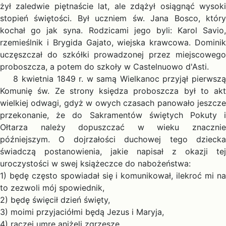
żył zaledwie piętnaście lat, ale zdążył osiągnąć wysoki
stopień świętości. Był uczniem św. Jana Bosco, który
kochał go jak syna. Rodzicami jego byli: Karol Savio,
rzemieślnik i Brygida Gajato, wiejska krawcowa. Dominik
uczęszczał do szkółki prowadzonej przez miejscowego
proboszcza, a potem do szkoły w Castelnuowo d'Asti.
8 kwietnia 1849 r. w samą Wielkanoc przyjął pierwszą
Komunię św. Ze strony księdza proboszcza był to akt
wielkiej odwagi, gdyż w owych czasach panowało jeszcze
przekonanie, że do Sakramentów świętych Pokuty i
Ołtarza należy dopuszczać w wieku znacznie
późniejszym. O dojrzałości duchowej tego dziecka
świadczą postanowienia, jakie napisał z okazji tej
uroczystości w swej książeczce do nabożeństwa:
1) będę często spowiadał się i komunikował, ilekroć mi na
to zezwoli mój spowiednik,
2) będę święcił dzień święty,
3) moimi przyjaciółmi będą Jezus i Maryja,
4) raczej umrę aniżeli zgrzeszę.