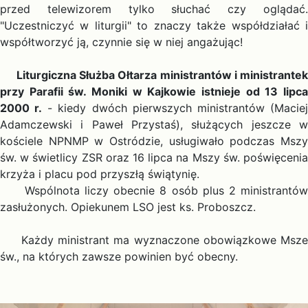
przed telewizorem tylko słuchać czy oglądać.
"Uczestniczyć w liturgii" to znaczy także współdziałać i
współtworzyć ją, czynnie się w niej angażując!
Liturgiczna Służba Ołtarza ministrantów i ministrante
przy Parafii św. Moniki w Kajkowie istnieje od 13 lipca
2000 r.
- kiedy dwóch pierwszych ministrantów (Macie
Adamczewski i Paweł Przystaś), służących jeszcze w
kościele NPNMP w Ostródzie, usługiwało podczas Mszy
św. w świetlicy ZSR oraz 16 lipca na Mszy św. poświęcenia
krzyża i placu pod przyszłą świątynię.
Wspólnota liczy obecnie 8 osób plus 2 ministrantów
zasłużonych. Opiekunem LSO jest ks. Proboszcz.
Każdy ministrant ma wyznaczone obowiązkowe Msze
św., na których zawsze powinien być obecny.