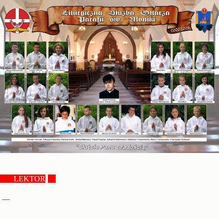
.......
LEKTOR
....
----