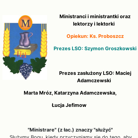
Ministranci i ministrantki oraz
lektorzy i lektorki
Opiekun: Ks. Proboszcz
Prezes LSO: Szymon Groszkowski
Prezes zasłużony LSO: Maciej
Adamczewski
Marta Mróz, Katarzyna Adamczewska,
Łucja Jefimow
"Ministrare" (z łac.) znaczy "służyć"
Służymy Bogu, kiedy przyczyniamy się do tego, aby