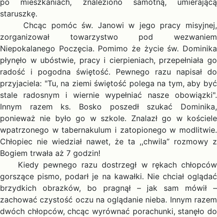
po mieszkaniach, znaleziono samotną, umierającą
staruszkę.
Chcąc pomóc św. Janowi w jego pracy misyjnej,
zorganizował towarzystwo pod wezwaniem
Niepokalanego Poczęcia. Pomimo że życie św. Dominika
płynęło w ubóstwie, pracy i cierpieniach, przepełniała go
radość i pogodna świętość. Pewnego razu napisał do
przyjaciela: "Tu, na ziemi świętość polega na tym, aby być
stale radosnym i wiernie wypełniać nasze obowiązki".
Innym razem ks. Bosko poszedł szukać Dominika,
ponieważ nie było go w szkole. Znalazł go w kościele
wpatrzonego w tabernakulum i zatopionego w modlitwie.
Chłopiec nie wiedział nawet, że ta ,,chwila” rozmowy z
Bogiem trwała aż 7 godzin!
Kiedy pewnego razu dostrzegł w rękach chłopców
gorszące pismo, podarł je na kawałki. Nie chciał oglądać
brzydkich obrazków, bo pragnął – jak sam mówił –
zachować czystość oczu na oglądanie nieba. Innym razem
dwóch chłopców, chcąc wyrównać porachunki, stanęło do