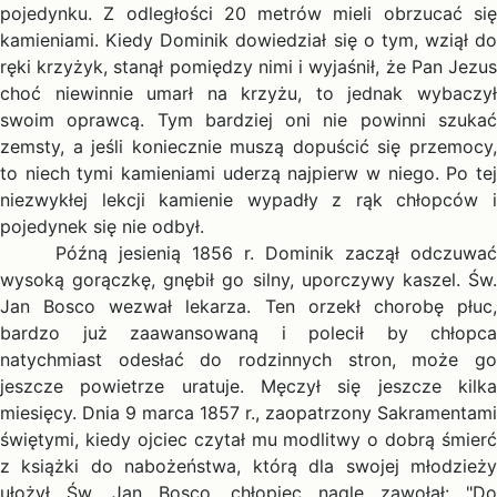
pojedynku. Z odległości 20 metrów mieli obrzucać się
kamieniami. Kiedy Dominik dowiedział się o tym, wziął do
ręki krzyżyk, stanął pomiędzy nimi i wyjaśnił, że Pan Jezus
choć niewinnie umarł na krzyżu, to jednak wybaczył
swoim oprawcą. Tym bardziej oni nie powinni szukać
zemsty, a jeśli koniecznie muszą dopuścić się przemocy,
to niech tymi kamieniami uderzą najpierw w niego. Po tej
niezwykłej lekcji kamienie wypadły z rąk chłopców i
pojedynek się nie odbył.
Późną jesienią 1856 r. Dominik zaczął odczuwać
wysoką gorączkę, gnębił go silny, uporczywy kaszel. Św.
Jan Bosco wezwał lekarza. Ten orzekł chorobę płuc,
bardzo już zaawansowaną i polecił by chłopca
natychmiast odesłać do rodzinnych stron, może go
jeszcze powietrze uratuje. Męczył się jeszcze kilka
miesięcy. Dnia 9 marca 1857 r., zaopatrzony Sakramentami
świętymi, kiedy ojciec czytał mu modlitwy o dobrą śmierć
z książki do nabożeństwa, którą dla swojej młodzieży
ułożył Św. Jan Bosco, chłopiec nagle zawołał: "Do