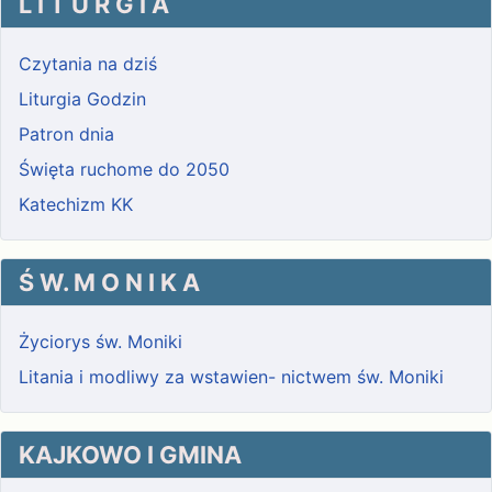
L I T U R G I A
Czytania na dziś
Liturgia Godzin
Patron dnia
Święta ruchome do 2050
Katechizm KK
Ś W. M O N I K A
Życiorys św. Moniki
Litania i modliwy za wstawien- nictwem św. Moniki
KAJKOWO I GMINA