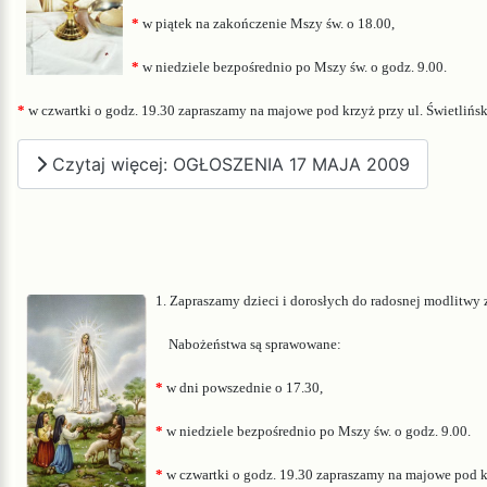
*
w piątek na zakończenie Mszy św. o 18.00,
*
w niedziele bezpośr
ednio po Mszy św. o godz. 9.00
.
*
w czwartki o godz. 19.30 zapraszamy na majowe pod krzyż przy ul. Świetlińsk
Czytaj więcej: OGŁOSZENIA 17 MAJA 2009
1. Zapraszamy dzieci i dorosłych do radosnej modlitwy
Nabożeństwa są sprawowane:
*
w dni powszednie o 17.30,
*
w niedziele bezpośr
ednio po Mszy św. o godz. 9.00
.
*
w czwartki o godz. 19.30 zapraszamy na majowe pod kr