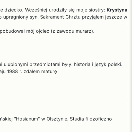
 dziecko. Wcześniej urodziły się moje siostry:
Krystyna
ko upragniony syn. Sakrament Chrztu przyjąłem jeszcze w
pobudował mój ojciec (z zawodu murarz).
ubionymi przedmiotami były: historia i język polski.
aju 1988 r. zdałem maturę
iej "Hosianum" w Olsztynie. Studia filozoficzno-