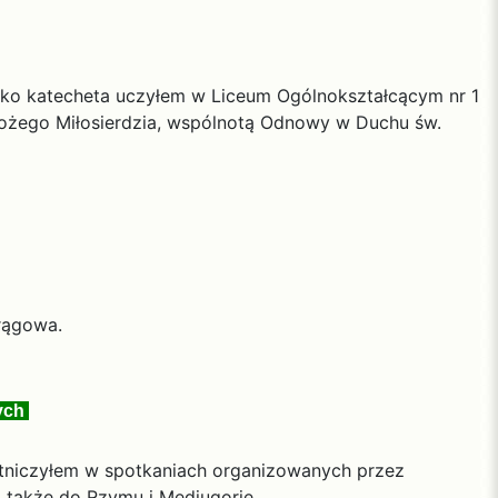
. Jako katecheta uczyłem w Liceum Ogólnokształcącym nr 1
Bożego Miłosierdzia, wspólnotą Odnowy w Duchu św.
Mrągowa.
ych
estniczyłem w spotkaniach organizowanych przez
 także do Rzymu i Medjugorje.