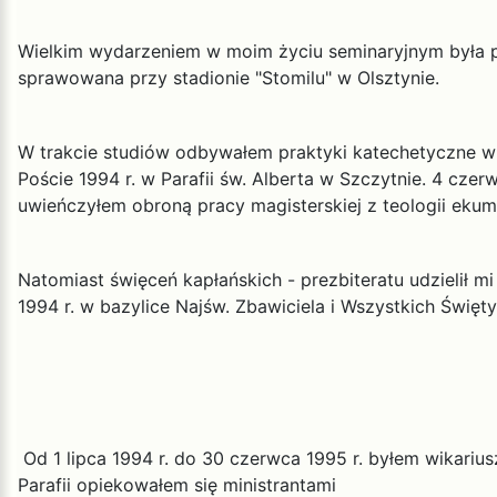
Wielkim wydarzeniem w moim życiu seminaryjnym była p
sprawowana przy stadionie "Stomilu" w Olsztynie.
W trakcie studiów odbywałem praktyki katechetyczne w B
Poście 1994 r. w Parafii św. Alberta w Szczytnie. 4 czer
uwieńczyłem obroną pracy magisterskiej z teologii ekum
Natomiast święceń kapłańskich - prezbiteratu udzielił 
1994 r. w bazylice Najśw. Zbawiciela i Wszystkich Świę
Od 1 lipca 1994 r. do 30 czerwca 1995 r. byłem wikariu
Parafii opiekowałem się ministrantami