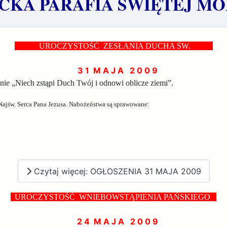
KA PARAFIA ŚWIĘTEJ MO
. .
UROCZYSTOŚĆ ZESŁANIA DUCHA ŚW.
. ..
3 1 M A J A 2 0 0 9
ie „Niech zstąpi Duch Twój i odnowi oblicze ziemi”.
ajśw. Serca Pana Jezusa. Nabożeństwa są sprawowane:
Czytaj więcej: OGŁOSZENIA 31 MAJA 2009
..
UROCZYSTOŚĆ WNIEBOWSTĄPIENIA PAŃSKIEGO
...
2 4 M A J A 2 0 0 9