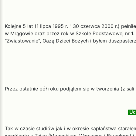
Kolejne 5 lat (1 lipca 1995 r. " 30 czerwca 2000 r.) pe
w Mrągowie oraz przez rok w Szkole Podstawowej nr 1.
"Zwiastowanie", Oazą Dzieci Bożych i byłem duszpasterz
Przez ostatnie pół roku podjąłem się w tworzenia (z sali 
Ucz
Tak w czasie studiów jak i w okresie kapłaństwa starał
wspólnotę z Taize (Monachium, Warszawa i Barcelona) 