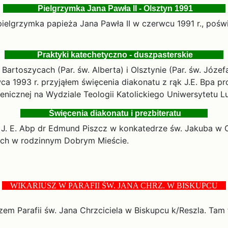
Pielgrzymka Jana Pawła II - Olsztyn 1991
ielgrzymka papieża Jana Pawła II w czerwcu 1991 r., poś
Praktyki katechetyczno - duszpasterskie
artoszycach (Par. św. Alberta) i Olsztynie (Par. św. Józe
wca 1993 r. przyjąłem święcenia diakonatu z rąk J.E. Bpa p
enicznej na Wydziale Teologii Katolickiego Uniwersytetu L
Święcenia diakonatu i prezbiteratu
mi J. E. Abp dr Edmund Piszcz w konkatedrze św. Jakuba w
tych w rodzinnym Dobrym Mieście.
WIKARIUSZ W PARAFII ŚW. JANA CHRZ. W BISKUPCU
szem Parafii św. Jana Chrzciciela w Biskupcu k/Reszla. Ta