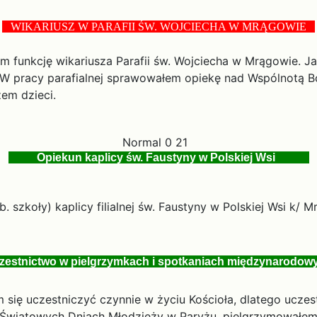
WIKARIUSZ W PARAFII ŚW. WOJCIECHA W MRĄGOWIE
łniłem funkcję wikariusza Parafii św. Wojciecha w Mrągowie
 W pracy parafialnej sprawowałem opiekę nad Wspólnotą 
em dzieci.
Normal 0 21
Opiekun kaplicy św. Faustyny w Polskiej Wsi
b. szkoły) kaplicy filialnej św. Faustyny w Polskiej Wsi k/ 
estnictwo w pielgrzymkach i spotkaniach międzynarodow
em się uczestniczyć czynnie w życiu Kościoła, dlatego ucz
i Światowych Dniach Młodzieży w Paryżu, pielgrzymowałem