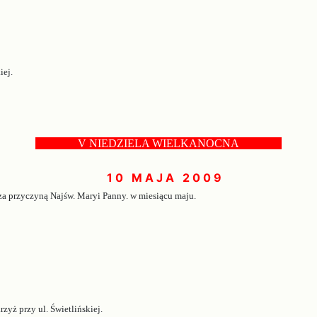
iej.
... . ...
V NIEDZIELA WIELKANOCNA
.. . ....
1 0 M A J A 2 0 0 9
 za przyczyną Najśw. Maryi Panny. w miesiącu maju.
zyż przy ul. Świetlińskiej.