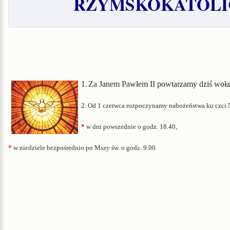
RZYMSKOKATOLIC
1.
Za Janem Pawłem II powtarzamy dziś wołan
2. Od 1 czerwca rozpoczynamy nabożeństwa ku czci N
*
w dni powszednie o godz. 18.40,
*
w niedziele bezpośr
ednio po Mszy św. o godz. 9.00
.