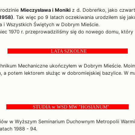
rodzinie
Mieczysława i Moniki
z d. Dobreńko, jako czwarte
 1958)
. Tak więc po 9 latach oczekiwania urodziłem się ja
a i Wszystkich Świętych w Dobrym Mieście.
c 1970 r. przeprowadziliśmy się do nowego domu, który 
LATA SZKOLNE
nikum Mechaniczne ukończyłem w Dobrym Mieście. Moimi ul
m, a potem lektorem służąc w dobromiejskiej bazylice. W m
STUDIA w WSD MW "HOSIANUM"
iów w Wyższym Seminarium Duchownym Metropolii Warmińsk
atach 1988 - 94.