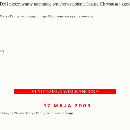
”. Dziś przeżywamy tajemnicę wniebowstąpienia Jezusa Chrystusa i zgo
 Maryi Panny. w miesiącu maju.Nabożeństwa są sprawowane:
iej.
... . ...
VI NIEDZIELA WIELKANOCNA
.. . ....
1 7 M A J A 2 0 0 9
przyczyną Najśw. Maryi Panny. w miesiącu maju.