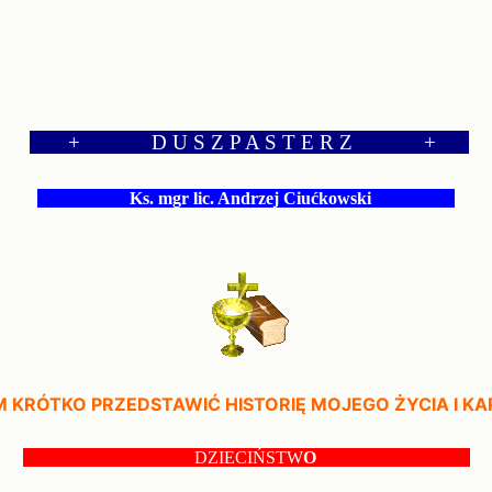
+ D U S Z P A S T E R Z
+
Ks. mgr lic.
Andrzej Ciućkowski
 KRÓTKO PRZEDSTAWIĆ HISTORIĘ MOJEGO ŻYCIA I K
DZIECIŃSTW
O