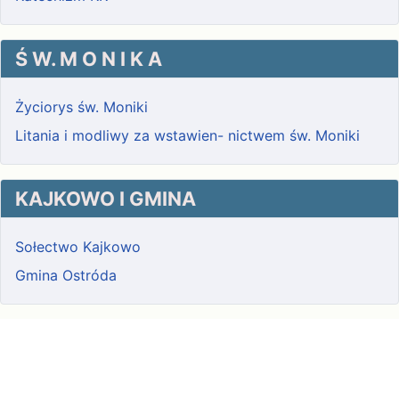
Ś W. M O N I K A
Życiorys św. Moniki
Litania i modliwy za wstawien- nictwem św. Moniki
KAJKOWO I GMINA
Sołectwo Kajkowo
Gmina Ostróda