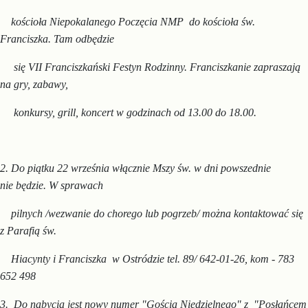
kościoła Niepokalanego Poczęcia NMP do kościoła św.
Franciszka. Tam odbędzie
się VII Franciszkański Festyn Rodzinny. Franciszkanie zapraszają
na gry, zabawy,
konkursy, grill, koncert
w godzinach od 13.00 do 18.00.
2. Do piątku 22 września włącznie Mszy św. w dni
powszednie
nie
będzie. W sprawach
pil
nych
/wezwanie do chorego lub pogrzeb/ można kontaktować
się
z Parafią św.
Hiacynty i Franciszka w Ostródzie tel. 89/ 642-01-26, kom - 783
652 498
3. Do nabycia jest nowy numer "Gościa Niedzielnego" z "Posłań
cem