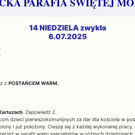
KA PARAFIA ŚWIĘTEJ MO
14 NIEDZIELA zwykła
6.07.2025
.
:
z z
POSTAŃCEM WARM.
Kartuzach
. Zapowiedź 2.
m dzieci pierwszokomunijnych za dar dla kościoła w post
ony i już położony. Cieszę się z każdej wykonanej pracy, al
ież w parafii wielu specjalistów w różnych dziedzinach.