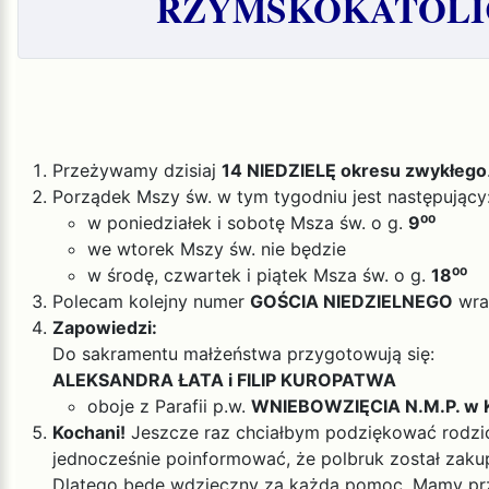
RZYMSKOKATOLIC
Przeżywamy dzisiaj
14 NIEDZIELĘ okresu zwykłego
Porządek Mszy św. w tym tygodniu jest następujący
w poniedziałek i sobotę Msza św. o g.
9⁰⁰
we wtorek Mszy św. nie będzie
w środę, czwartek i piątek Msza św. o g.
18⁰⁰
Polecam kolejny numer
GOŚCIA NIEDZIELNEGO
wra
Zapowiedzi:
Do sakramentu małżeństwa przygotowują się:
ALEKSANDRA ŁATA i FILIP KUROPATWA
oboje z Parafii p.w.
WNIEBOWZIĘCIA N.M.P. w 
Kochani!
Jeszcze raz chciałbym podziękować rodzico
jednocześnie poinformować, że polbruk został zakupi
Dlatego będę wdzięczny za każdą pomoc. Mamy przec