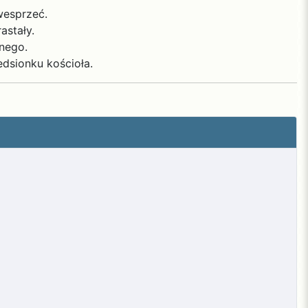
wesprzeć.
astały.
lnego.
dsionku kościoła.