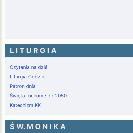
L I T U R G I A
Czytania na dziś
Liturgia Godzin
Patron dnia
Święta ruchome do 2050
Katechizm KK
Ś W. M O N I K A