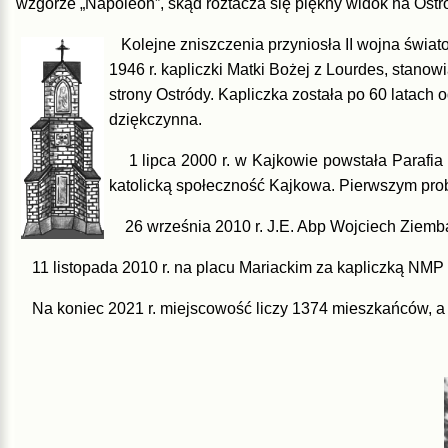
wzgórze „Napoleon”, skąd roztacza się piękny widok na Ostró
Kolejne zniszczenia przyniosła II wojna świa
1946 r. kapliczki Matki Bożej z Lourdes, stano
strony Ostródy. Kapliczka została po 60 latac
dziękczynna.
1 lipca 2000 r. w Kajkowie powstała Parafia 
katolicką społeczność Kajkowa. Pierwszym prob
26 września 2010 r. J.E. Abp Wojciech Ziemba, 
11 listopada 2010 r. na placu Mariackim za kapliczką NMP 
Na koniec 2021 r. miejscowość liczy 1374 mieszkańców, a s