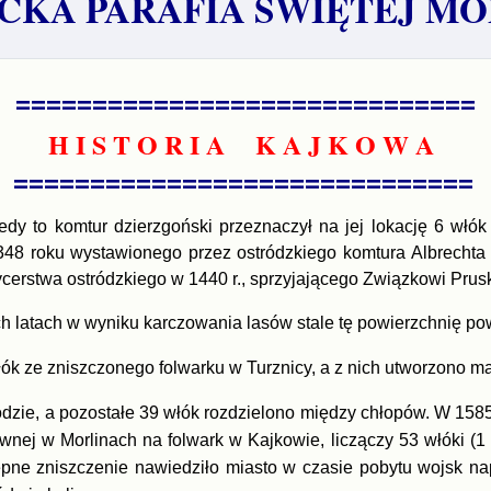
KA PARAFIA ŚWIĘTEJ MO
==============================
H I S T O R I A K A J K O W A
==============================
y to komtur dzierzgoński przeznaczył na jej lokację 6 włók 
348 roku wystawionego przez ostródzkiego komtura Albrechta
rycerstwa ostródzkiego w 1440 r., sprzyjającego Związkowi Prus
h latach w wyniku karczowania lasów stale tę powierzchnię po
ók ze zniszczonego folwarku w Turznicy, a z nich utworzono m
zie, a pozostałe 39 włók rozdzielono między chłopów. W 1585 r
wnej w Morlinach na folwark w Kajkowie, liczączy 53 włóki (
pne zniszczenie nawiedziło miasto w czasie pobytu wojsk nap