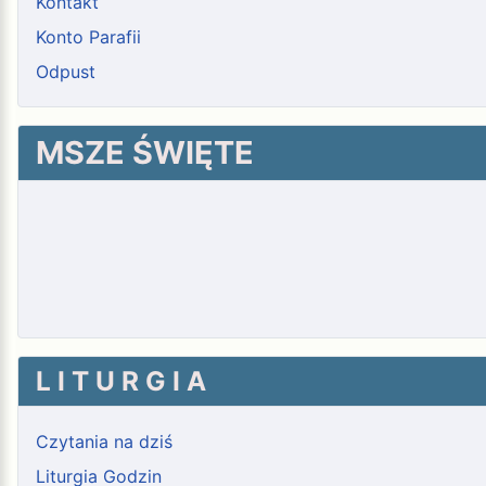
Kontakt
Konto Parafii
Odpust
MSZE ŚWIĘTE
L I T U R G I A
Czytania na dziś
Liturgia Godzin