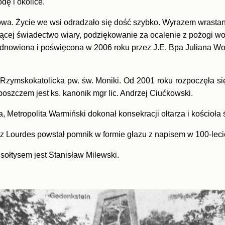
dę i okolice.
towa. Życie we wsi odradzało się dość szybko. Wyrazem wrasta
wiącej świadectwo wiary, podziękowanie za ocalenie z pożogi wo
h odnowiona i poświęcona w 2006 roku przez J.E. Bpa Juliana W
Rzymskokatolicka pw. św. Moniki. Od 2001 roku rozpoczęła si
oszczem jest ks. kanonik mgr lic. Andrzej Ciućkowski.
Metropolita Warmiński dokonał konsekracji ołtarza i kościoła 
z Lourdes powstał pomnik w formie głazu z napisem w 100-leci
ołtysem jest Stanisław Milewski.