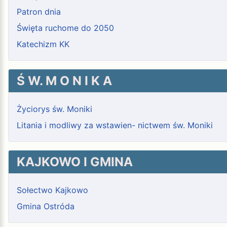
Patron dnia
Święta ruchome do 2050
Katechizm KK
Ś W. M O N I K A
Życiorys św. Moniki
Litania i modliwy za wstawien- nictwem św. Moniki
KAJKOWO I GMINA
Sołectwo Kajkowo
Gmina Ostróda