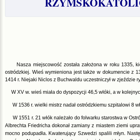
RZYMSKOKATOLIC
Nasza miejscowość została założona w roku 1335, kied
ostródzkiej. Wieś wymieniona jest także w dokumencie z 1
1414 r. Niejaki Niclos z Buchwaldu uczestniczył w zjeździe 
W XV w. wieś miała do dyspozycji 46,5 włóki, a w kolejnyc
W 1536 r. wielki mistrz nadał ostródzkiemu szpitalowi 8 wł
W 1551 r. 21 włók należało do folwarku starostwa w Ostród
Albrechta Friedricha dokonał zamiany z miastem ziemi upra
mocno podupadła. Kwaterujący Szwedzi spalili młyn. Nastę