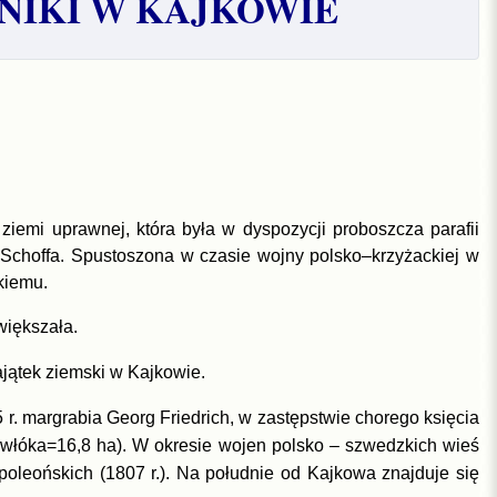
NIKI W KAJKOWIE
ziemi uprawnej, która była w dyspozycji proboszcza parafii
 Schoffa. Spustoszona w czasie wojny polsko–krzyżackiej w
kiemu.
większała.
ajątek ziemski w Kajkowie.
. margrabia Georg Friedrich, w zastępstwie chorego księcia
1 włóka=16,8 ha). W okresie wojen polsko – szwedzkich wieś
oleońskich (1807 r.). Na południe od Kajkowa znajduje się