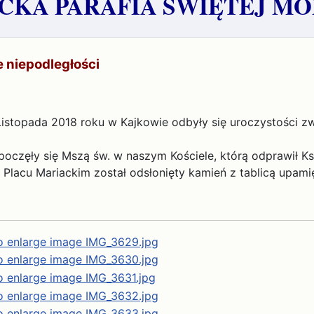
KA PARAFIA ŚWIĘTEJ MO
e niepodległości
Listopada 2018 roku w Kajkowie odbyły się uroczystości z
oczęły się Mszą św. w naszym Kościele, którą odprawił K
 Placu Mariackim został odsłonięty kamień z tablicą upamię