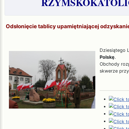
RZYMSKOKATOLIC
Odsłonięcie tablicy upamiętniającej odzyskani
Dziesiątego 
Polskę
.
Obchody rozp
skwerze przy