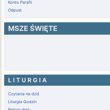
Konto Parafii
Odpust
MSZE ŚWIĘTE
L I T U R G I A
Czytania na dziś
Liturgia Godzin
Patron dnia