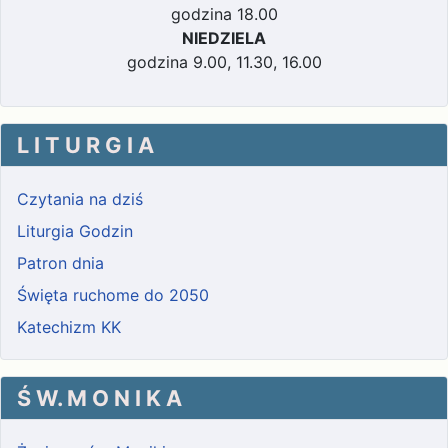
godzina 18.00
NIEDZIELA
godzina 9.00, 11.30, 16.00
L I T U R G I A
Czytania na dziś
Liturgia Godzin
Patron dnia
Święta ruchome do 2050
Katechizm KK
Ś W. M O N I K A